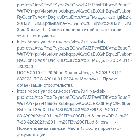
public%3A%2F%2F9yeo2sEQlwwTAfZPewEDbV%2BquoR
WuTAYr4jxxVl45id0m8ebhqbpwKwoCaE8X9hBq%2FJ6bpm
RyOJonT3VoXnDag%3D%3D%3A%2FРаздел%20ПД№2%
20ПЗУ__ЗМЗ.pdf&name=Раздел%20ПД№2%20ПЗУ__ЗМ
З.pdf&nosw=1 - Схема планировочной организации
земельного участка
https://docs.yandex.ru/docs/view?url=ya-disk-
public%3A%2F%2F9yeo2sEQlwwTAfZPewEDbV%2BquoR
WuTAYr4jxxVl45id0m8ebhqbpwKwoCaE8X9hBq%2FJ6bpm
RyOJonT3VoXnDag%3D%3D%3A%2FРаздел%20ЭР-3117
-232023-
ПОС%2010.01.2024.pdf&name=Раздел%20ЭР-3117-
232023-ПОС%2010.01.2024.pdf&nosw=1 - Проект
организации строительства
https://docs.yandex.ru/docs/view?url=ya-disk-
public%3A%2F%2F9yeo2sEQlwwTAfZPewEDbV%2BquoR
WuTAYr4jxxVl45id0m8ebhqbpwKwoCaE8X9hBq%2FJ6bpm
RyOJonT3VoXnDag%3D%3D%3A%2FЭР-31%2017-
23%202023%201.1%20ПЗ%20СП.pdf&name=ЭР-31%201
7-23%202023%201.1%20ПЗ%20СП.pdf&nosw=1 -
Пояснительная записка. Часть 1. Состав проектной
документации