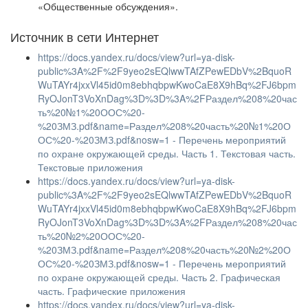
«Общественные обсуждения».
Источник в сети Интернет
https://docs.yandex.ru/docs/view?url=ya-disk-
public%3A%2F%2F9yeo2sEQlwwTAfZPewEDbV%2BquoR
WuTAYr4jxxVl45id0m8ebhqbpwKwoCaE8X9hBq%2FJ6bpm
RyOJonT3VoXnDag%3D%3D%3A%2FРаздел%208%20час
ть%20№1%20ООС%20-
%20ЗМЗ.pdf&name=Раздел%208%20часть%20№1%20О
ОС%20-%20ЗМЗ.pdf&nosw=1 - Перечень мероприятий
по охране окружающей среды. Часть 1. Текстовая часть.
Текстовые приложения
https://docs.yandex.ru/docs/view?url=ya-disk-
public%3A%2F%2F9yeo2sEQlwwTAfZPewEDbV%2BquoR
WuTAYr4jxxVl45id0m8ebhqbpwKwoCaE8X9hBq%2FJ6bpm
RyOJonT3VoXnDag%3D%3D%3A%2FРаздел%208%20час
ть%20№2%20ООС%20-
%20ЗМЗ.pdf&name=Раздел%208%20часть%20№2%20О
ОС%20-%20ЗМЗ.pdf&nosw=1 - Перечень мероприятий
по охране окружающей среды. Часть 2. Графическая
часть. Графические приложения
https://docs.yandex.ru/docs/view?url=ya-disk-