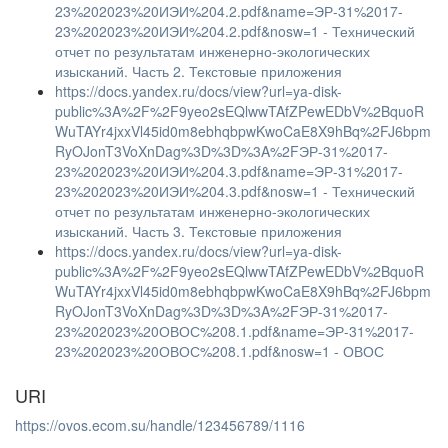
23%202023%20ИЭИ%204.2.pdf&name=ЭР-31%2017-
23%202023%20ИЭИ%204.2.pdf&nosw=1 - Технический
отчет по результатам инженерно-экологических
изысканий. Часть 2. Текстовые приложения
https://docs.yandex.ru/docs/view?url=ya-disk-
public%3A%2F%2F9yeo2sEQlwwTAfZPewEDbV%2BquoR
WuTAYr4jxxVl45id0m8ebhqbpwKwoCaE8X9hBq%2FJ6bpm
RyOJonT3VoXnDag%3D%3D%3A%2FЭР-31%2017-
23%202023%20ИЭИ%204.3.pdf&name=ЭР-31%2017-
23%202023%20ИЭИ%204.3.pdf&nosw=1 - Технический
отчет по результатам инженерно-экологических
изысканий. Часть 3. Текстовые приложения
https://docs.yandex.ru/docs/view?url=ya-disk-
public%3A%2F%2F9yeo2sEQlwwTAfZPewEDbV%2BquoR
WuTAYr4jxxVl45id0m8ebhqbpwKwoCaE8X9hBq%2FJ6bpm
RyOJonT3VoXnDag%3D%3D%3A%2FЭР-31%2017-
23%202023%20ОВОС%208.1.pdf&name=ЭР-31%2017-
23%202023%20ОВОС%208.1.pdf&nosw=1 - ОВОС
URI
https://ovos.ecom.su/handle/123456789/1116