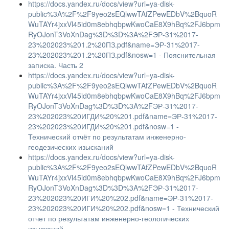
https://docs.yandex.ru/docs/view?url=ya-disk-
public%3A%2F%2F9yeo2sEQlwwTAfZPewEDbV%2BquoR
WuTAYr4jxxVl45id0m8ebhqbpwKwoCaE8X9hBq%2FJ6bpm
RyOJonT3VoXnDag%3D%3D%3A%2FЭР-31%2017-
23%202023%201.2%20ПЗ.pdf&name=ЭР-31%2017-
23%202023%201.2%20ПЗ.pdf&nosw=1 - Пояснительная
записка. Часть 2
https://docs.yandex.ru/docs/view?url=ya-disk-
public%3A%2F%2F9yeo2sEQlwwTAfZPewEDbV%2BquoR
WuTAYr4jxxVl45id0m8ebhqbpwKwoCaE8X9hBq%2FJ6bpm
RyOJonT3VoXnDag%3D%3D%3A%2FЭР-31%2017-
23%202023%20ИГДИ%20%201.pdf&name=ЭР-31%2017-
23%202023%20ИГДИ%20%201.pdf&nosw=1 -
Технический отчёт по результатам инженерно-
геодезических изысканий
https://docs.yandex.ru/docs/view?url=ya-disk-
public%3A%2F%2F9yeo2sEQlwwTAfZPewEDbV%2BquoR
WuTAYr4jxxVl45id0m8ebhqbpwKwoCaE8X9hBq%2FJ6bpm
RyOJonT3VoXnDag%3D%3D%3A%2FЭР-31%2017-
23%202023%20ИГИ%20%202.pdf&name=ЭР-31%2017-
23%202023%20ИГИ%20%202.pdf&nosw=1 - Технический
отчет по результатам инженерно-геологических
изысканий