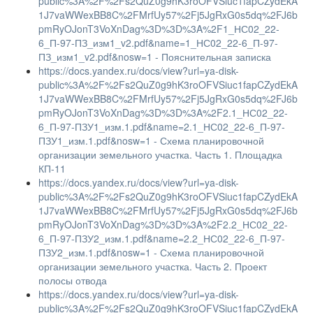
public%3A%2F%2Fs2QuZ0g9hK3roOFVSiuc1fapCZydEkA
1J7vaWWexBB8C%2FMrfUy57%2Fj5JgRxG0s5dq%2FJ6b
pmRyOJonT3VoXnDag%3D%3D%3A%2F1_НС02_22-
6_П-97-ПЗ_изм1_v2.pdf&name=1_НС02_22-6_П-97-
ПЗ_изм1_v2.pdf&nosw=1 - Пояснительная записка
https://docs.yandex.ru/docs/view?url=ya-disk-
public%3A%2F%2Fs2QuZ0g9hK3roOFVSiuc1fapCZydEkA
1J7vaWWexBB8C%2FMrfUy57%2Fj5JgRxG0s5dq%2FJ6b
pmRyOJonT3VoXnDag%3D%3D%3A%2F2.1_НС02_22-
6_П-97-ПЗУ1_изм.1.pdf&name=2.1_НС02_22-6_П-97-
ПЗУ1_изм.1.pdf&nosw=1 - Схема планировочной
организации земельного участка. Часть 1. Площадка
КП-11
https://docs.yandex.ru/docs/view?url=ya-disk-
public%3A%2F%2Fs2QuZ0g9hK3roOFVSiuc1fapCZydEkA
1J7vaWWexBB8C%2FMrfUy57%2Fj5JgRxG0s5dq%2FJ6b
pmRyOJonT3VoXnDag%3D%3D%3A%2F2.2_НС02_22-
6_П-97-ПЗУ2_изм.1.pdf&name=2.2_НС02_22-6_П-97-
ПЗУ2_изм.1.pdf&nosw=1 - Схема планировочной
организации земельного участка. Часть 2. Проект
полосы отвода
https://docs.yandex.ru/docs/view?url=ya-disk-
public%3A%2F%2Fs2QuZ0g9hK3roOFVSiuc1fapCZydEkA