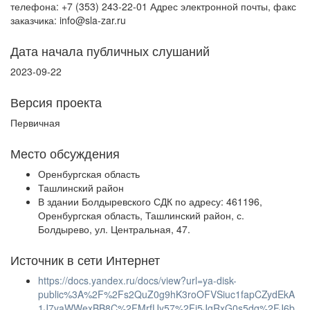
телефона: +7 (353) 243-22-01 Адрес электронной почты, факс
заказчика: info@sla-zar.ru
Дата начала публичных слушаний
2023-09-22
Версия проекта
Первичная
Место обсуждения
Оренбургская область
Ташлинский район
В здании Болдыревского СДК по адресу: 461196,
Оренбургская область, Ташлинский район, с.
Болдырево, ул. Центральная, 47.
Источник в сети Интернет
https://docs.yandex.ru/docs/view?url=ya-disk-
public%3A%2F%2Fs2QuZ0g9hK3roOFVSiuc1fapCZydEkA
1J7vaWWexBB8C%2FMrfUy57%2Fj5JgRxG0s5dq%2FJ6b