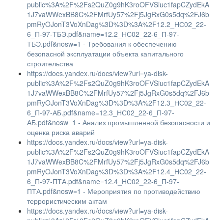
public%3A%2F%2Fs2QuZ0g9hK3roOFVSiuc1fapCZydEkA
1J7vaWWexBB8C%2FMrfUy57%2Fj5JgRxG0s5dq%2FJ6b
pmRyOJonT3VoXnDag%3D%3D%3A%2F12.2_НС02_22-
6_П-97-ТБЭ.pdf&name=12.2_НС02_22-6_П-97-
ТБЭ.pdf&nosw=1 - Требования к обеспечению
безопасной эксплуатации объекта капитального
строительства
https://docs.yandex.ru/docs/view?url=ya-disk-
public%3A%2F%2Fs2QuZ0g9hK3roOFVSiuc1fapCZydEkA
1J7vaWWexBB8C%2FMrfUy57%2Fj5JgRxG0s5dq%2FJ6b
pmRyOJonT3VoXnDag%3D%3D%3A%2F12.3_НС02_22-
6_П-97-АБ.pdf&name=12.3_НС02_22-6_П-97-
АБ.pdf&nosw=1 - Анализ промышленной безопасности и
оценка риска аварий
https://docs.yandex.ru/docs/view?url=ya-disk-
public%3A%2F%2Fs2QuZ0g9hK3roOFVSiuc1fapCZydEkA
1J7vaWWexBB8C%2FMrfUy57%2Fj5JgRxG0s5dq%2FJ6b
pmRyOJonT3VoXnDag%3D%3D%3A%2F12.4_НС02_22-
6_П-97-ПТА.pdf&name=12.4_НС02_22-6_П-97-
ПТА.pdf&nosw=1 - Мероприятия по противодействию
террористическим актам
https://docs.yandex.ru/docs/view?url=ya-disk-