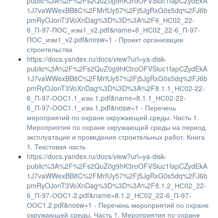
public%3A%2F%2Fs2QuZ0g9hK3roOFVSiuc1fapCZydEkA
1J7vaWWexBB8C%2FMrfUy57%2Fj5JgRxG0s5dq%2FJ6b
pmRyOJonT3VoXnDag%3D%3D%3A%2F6_НС02_22-
6_П-97-ПОС_изм1_v2.pdf&name=6_НС02_22-6_П-97-
ПОС_изм1_v2.pdf&nosw=1 - Проект организации
строительства
https://docs.yandex.ru/docs/view?url=ya-disk-
public%3A%2F%2Fs2QuZ0g9hK3roOFVSiuc1fapCZydEkA
1J7vaWWexBB8C%2FMrfUy57%2Fj5JgRxG0s5dq%2FJ6b
pmRyOJonT3VoXnDag%3D%3D%3A%2F8.1.1_НС02-22-
6_П-97-ООС1.1_изм.1.pdf&name=8.1.1_НС02-22-
6_П-97-ООС1.1_изм.1.pdf&nosw=1 - Перечень
мероприятий по охране окружающей среды. Часть 1.
Мероприятия по охране окружающей среды на период
эксплуатации и проведения строительных работ. Книга
1. Текстовая часть
https://docs.yandex.ru/docs/view?url=ya-disk-
public%3A%2F%2Fs2QuZ0g9hK3roOFVSiuc1fapCZydEkA
1J7vaWWexBB8C%2FMrfUy57%2Fj5JgRxG0s5dq%2FJ6b
pmRyOJonT3VoXnDag%3D%3D%3A%2F8.1.2_НС02_22-
6_П-97-ООС1.2.pdf&name=8.1.2_НС02_22-6_П-97-
ООС1.2.pdf&nosw=1 - Перечень мероприятий по охране
окружающей среды. Часть 1. Мероприятия по охране