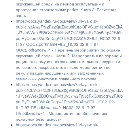
окружающей среды на период эксплуатации и
проведения строительных работ. Книга 2. Расчетная
часть
https://docs.yandex.ru/docs/view?url=ya-disk-
public%3A%2F%2Fs2QuZ0g9hK3roOFVSiuc1fapCZydEkA
1J7vaWWexBB8C%2FMrfUy57%2Fj5JgRxG0s5dq%2FJ6b
pmRyOJonT3VoXnDag%3D%3D%3A%2F8.2_НС02-22-6-
П-97-ООС2.pdf&name=8.2_НС02-22-6-П-97-
ООС2.pdf&nosw=1 - Перечень мероприятий по охране
окружающей среды. Часть 2. Мероприятия по охране и
рациональному использованию земельных ресурсов и
почвенного покрова, в том числе мероприятия по
рекультивации нарушенных или загрязненных
земельных участков и почвенного покрова
https://docs.yandex.ru/docs/view?url=ya-disk-
public%3A%2F%2Fs2QuZ0g9hK3roOFVSiuc1fapCZydEkA
1J7vaWWexBB8C%2FMrfUy57%2Fj5JgRxG0s5dq%2FJ6b
pmRyOJonT3VoXnDag%3D%3D%3A%2F9_НС02_22-
6_П-97-ПБ.pdf&name=9_НС02_22-6_П-97-
ПБ.pdf&nosw=1 - Мероприятия по обеспечению
пожарной безопасности
https://docs.yandex.ru/docs/view?url=ya-disk-