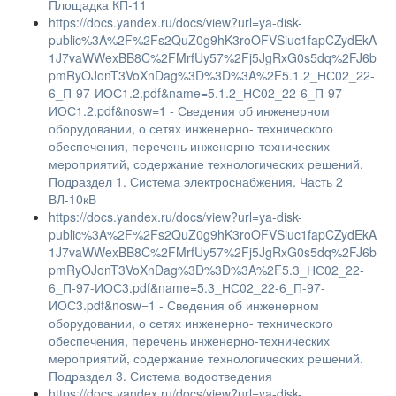
Площадка КП-11
https://docs.yandex.ru/docs/view?url=ya-disk-
public%3A%2F%2Fs2QuZ0g9hK3roOFVSiuc1fapCZydEkA
1J7vaWWexBB8C%2FMrfUy57%2Fj5JgRxG0s5dq%2FJ6b
pmRyOJonT3VoXnDag%3D%3D%3A%2F5.1.2_НС02_22-
6_П-97-ИОС1.2.pdf&name=5.1.2_НС02_22-6_П-97-
ИОС1.2.pdf&nosw=1 - Сведения об инженерном
оборудовании, о сетях инженерно- технического
обеспечения, перечень инженерно-технических
мероприятий, содержание технологических решений.
Подраздел 1. Система электроснабжения. Часть 2
ВЛ-10кВ
https://docs.yandex.ru/docs/view?url=ya-disk-
public%3A%2F%2Fs2QuZ0g9hK3roOFVSiuc1fapCZydEkA
1J7vaWWexBB8C%2FMrfUy57%2Fj5JgRxG0s5dq%2FJ6b
pmRyOJonT3VoXnDag%3D%3D%3A%2F5.3_НС02_22-
6_П-97-ИОС3.pdf&name=5.3_НС02_22-6_П-97-
ИОС3.pdf&nosw=1 - Сведения об инженерном
оборудовании, о сетях инженерно- технического
обеспечения, перечень инженерно-технических
мероприятий, содержание технологических решений.
Подраздел 3. Система водоотведения
https://docs.yandex.ru/docs/view?url=ya-disk-