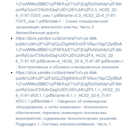
1J7vaWWexBB8C%2FMrfUy57%2Fj5JgRxG0s5dq%2FJ6b
pmRyOJonT3VoXnDag%3D%3D%3A%2F2.3_НС02_22-
6_П-97-ПЗУ3_изм.1.pdf&name=2.3_НС02_22-6_П-97-
ПЗУ3_изм.1.pdf&nosw=1 - Схема планировочной
организации земельного участка. Часть 3.
Автомобильная дорога
https://docs.yandex.ru/docs/view?url=ya-disk-
public%3A%2F%2Fs2QuZ0g9hK3roOFVSiuc1fapCZydEkA
1J7vaWWexBB8C%2FMrfUy57%2Fj5JgRxG0s5dq%2FJ6b
pmRyOJonT3VoXnDag%3D%3D%3A%2F4_НС02_22-
6_П-97-КР.pdf&name=4_НС02_22-6_П-97-КР.pdf&nosw=1
- Конструктивные и объемно-планировочные решения
https://docs.yandex.ru/docs/view?url=ya-disk-
public%3A%2F%2Fs2QuZ0g9hK3roOFVSiuc1fapCZydEkA
1J7vaWWexBB8C%2FMrfUy57%2Fj5JgRxG0s5dq%2FJ6b
pmRyOJonT3VoXnDag%3D%3D%3A%2F5.1.1_НС02_22-
6_П-97-ИОС1.1.pdf&name=5.1.1_НС02_22-6_П-97-
ИОС1.1.pdf&nosw=1 - Сведения об инженерном
оборудовании, о сетях инженерно- технического
обеспечения, перечень инженерно-технических
мероприятий, содержание технологических решений.
Подраздел 1. Система электроснабжения. Часть 1.