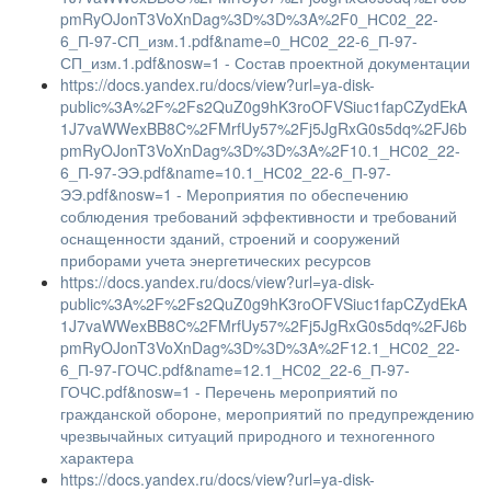
pmRyOJonT3VoXnDag%3D%3D%3A%2F0_НС02_22-
6_П-97-СП_изм.1.pdf&name=0_НС02_22-6_П-97-
СП_изм.1.pdf&nosw=1 - Состав проектной документации
https://docs.yandex.ru/docs/view?url=ya-disk-
public%3A%2F%2Fs2QuZ0g9hK3roOFVSiuc1fapCZydEkA
1J7vaWWexBB8C%2FMrfUy57%2Fj5JgRxG0s5dq%2FJ6b
pmRyOJonT3VoXnDag%3D%3D%3A%2F10.1_НС02_22-
6_П-97-ЭЭ.pdf&name=10.1_НС02_22-6_П-97-
ЭЭ.pdf&nosw=1 - Мероприятия по обеспечению
соблюдения требований эффективности и требований
оснащенности зданий, строений и сооружений
приборами учета энергетических ресурсов
https://docs.yandex.ru/docs/view?url=ya-disk-
public%3A%2F%2Fs2QuZ0g9hK3roOFVSiuc1fapCZydEkA
1J7vaWWexBB8C%2FMrfUy57%2Fj5JgRxG0s5dq%2FJ6b
pmRyOJonT3VoXnDag%3D%3D%3A%2F12.1_НС02_22-
6_П-97-ГОЧС.pdf&name=12.1_НС02_22-6_П-97-
ГОЧС.pdf&nosw=1 - Перечень мероприятий по
гражданской обороне, мероприятий по предупреждению
чрезвычайных ситуаций природного и техногенного
характера
https://docs.yandex.ru/docs/view?url=ya-disk-