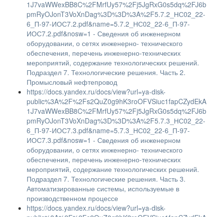
1J7vaWWexBB8C%2FMrfUy57%2Fj5JgRxG0s5dq%2FJ6b
pmRyOJonT3VoXnDag%3D%3D%3A%2F5.7.2_НС02_22-
6_П-97-ИОС7.2.pdf&name=5.7.2_НС02_22-6_П-97-
ИОС7.2.pdf&nosw=1 - Сведения об инженерном
оборудовании, о сетях инженерно- технического
обеспечения, перечень инженерно-технических
мероприятий, содержание технологических решений.
Подраздел 7. Технологические решения. Часть 2.
Промысловый нефтепровод
https://docs.yandex.ru/docs/view?url=ya-disk-
public%3A%2F%2Fs2QuZ0g9hK3roOFVSiuc1fapCZydEkA
1J7vaWWexBB8C%2FMrfUy57%2Fj5JgRxG0s5dq%2FJ6b
pmRyOJonT3VoXnDag%3D%3D%3A%2F5.7.3_НС02_22-
6_П-97-ИОС7.3.pdf&name=5.7.3_НС02_22-6_П-97-
ИОС7.3.pdf&nosw=1 - Сведения об инженерном
оборудовании, о сетях инженерно- технического
обеспечения, перечень инженерно-технических
мероприятий, содержание технологических решений.
Подраздел 7. Технологические решения. Часть 3.
Автоматизированные системы, используемые в
производственном процессе
https://docs.yandex.ru/docs/view?url=ya-disk-