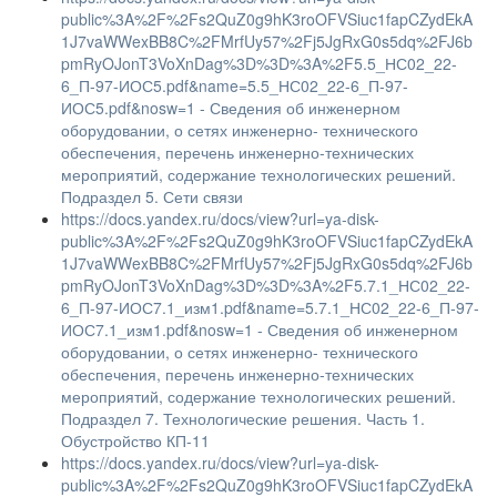
public%3A%2F%2Fs2QuZ0g9hK3roOFVSiuc1fapCZydEkA
1J7vaWWexBB8C%2FMrfUy57%2Fj5JgRxG0s5dq%2FJ6b
pmRyOJonT3VoXnDag%3D%3D%3A%2F5.5_НС02_22-
6_П-97-ИОС5.pdf&name=5.5_НС02_22-6_П-97-
ИОС5.pdf&nosw=1 - Сведения об инженерном
оборудовании, о сетях инженерно- технического
обеспечения, перечень инженерно-технических
мероприятий, содержание технологических решений.
Подраздел 5. Сети связи
https://docs.yandex.ru/docs/view?url=ya-disk-
public%3A%2F%2Fs2QuZ0g9hK3roOFVSiuc1fapCZydEkA
1J7vaWWexBB8C%2FMrfUy57%2Fj5JgRxG0s5dq%2FJ6b
pmRyOJonT3VoXnDag%3D%3D%3A%2F5.7.1_НС02_22-
6_П-97-ИОС7.1_изм1.pdf&name=5.7.1_НС02_22-6_П-97-
ИОС7.1_изм1.pdf&nosw=1 - Сведения об инженерном
оборудовании, о сетях инженерно- технического
обеспечения, перечень инженерно-технических
мероприятий, содержание технологических решений.
Подраздел 7. Технологические решения. Часть 1.
Обустройство КП-11
https://docs.yandex.ru/docs/view?url=ya-disk-
public%3A%2F%2Fs2QuZ0g9hK3roOFVSiuc1fapCZydEkA