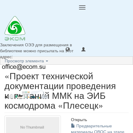
Toggle
navigation
Заключения ОЭЭ для размещения в
библиотеке можно присылать на этот
адрес:
Просмотр элемента
«Проект технической
документации проведения
испытаний ММК на ЭИБ
космодрома «Плесецк»
Открыть
Предварительные
материалы ОВОС на этапе