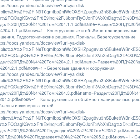
tps://docs.yandex.ru/docs/view?url=ya-disk-
ublic%3A%2F%2FIN9T0qmIbp2niWdOXSHZpug8vu3hSBuke8WBnkES
u%2FQOagKGv%2Fr8E9lnq%2FJ6bpmRyOJonT3VoXnDag%3D%3D%
здел%20ПД%20№4%20Том%204.1.1.pdf&name=Раздел%20ПД%20
%204.1.1.pdf&nosw=1 - Конструктивные и объёмно-планировочные
ешения. Гидротехнические решения. Причалы. Берегоукрепление
tps://docs.yandex.ru/docs/view?url=ya-disk-
ublic%3A%2F%2FIN9T0qmIbp2niWdOXSHZpug8vu3hSBuke8WBnkES
u%2FQOagKGv%2Fr8E9lnq%2FJ6bpmRyOJonT3VoXnDag%3D%3D%
здел%20ПД%20№4%20Том%204.2.1.pdf&name=Раздел%20ПД%20
%204.2.1.pdf&nosw=1 - Береговые здания и сооружения
tps://docs.yandex.ru/docs/view?url=ya-disk-
ublic%3A%2F%2FIN9T0qmIbp2niWdOXSHZpug8vu3hSBuke8WBnkES
u%2FQOagKGv%2Fr8E9lnq%2FJ6bpmRyOJonT3VoXnDag%3D%3D%
здел%20ПД%20№4%20Том%204.3.pdf&name=Раздел%20ПД%20№4
204.3.pdf&nosw=1 - Конструктивные и объёмно-планировочные ре
бъекты инженерных сетей
tps://docs.yandex.ru/docs/view?url=ya-disk-
ublic%3A%2F%2FIN9T0qmIbp2niWdOXSHZpug8vu3hSBuke8WBnkES
u%2FQOagKGv%2Fr8E9lnq%2FJ6bpmRyOJonT3VoXnDag%3D%3D%
здел%20ПД%20№5%20Подраздел%20№2%20Том%205.2.pdf&name=
20ПД%20№5%20Подраздел%20№2%20Том%205.2.pdf&nosw=1 - Си