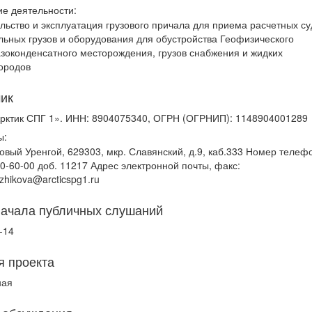
е деятельности:
льство и эксплуатация грузового причала для приема расчетных су
льных грузов и оборудования для обустройства Геофизического
зоконденсатного месторождения, грузов снабжения и жидких
ородов
чик
ктик СПГ 1». ИНН: 8904075340, ОГРН (ОГРНИП): 1148904001289
ы:
овый Уренгой, 629303, мкр. Славянский, д.9, каб.333 Номер телеф
30-60-00 доб. 11217 Адрес электронной почты, факс:
izhikova@arcticspg1.ru
начала публичных слушаний
-14
я проекта
ная