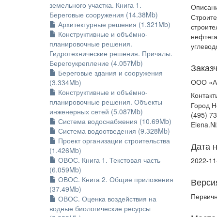
земельного участка. Книга 1.
Описани
Береговые сооружения (14.38Mb)
Строите
Архитектурные решения (1.321Mb)
строите
Конструктивные и объёмно-
нефтега
планировочные решения.
углевод
Гидротехнические решения. Причалы.
Берегоукрепление (4.057Mb)
Заказ
Береговые здания и сооружения
ООО «Ар
(3.334Mb)
Конструктивные и объёмно-
Контакт
планировочные решения. Объекты
Город Н
инженерных сетей (5.087Mb)
(495) 7
Система водоснабжения (10.69Mb)
Elena.N
Система водоотведения (9.328Mb)
Проект организации строительства
Дата 
(1.426Mb)
ОВОС. Книга 1. Текстовая часть
2022-11
(6.059Mb)
ОВОС. Книга 2. Общие приложения
Верси
(37.49Mb)
Первич
ОВОС. Оценка воздействия на
водные биологические ресурсы