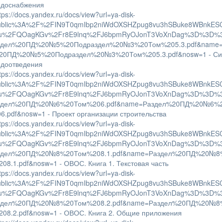
одоснабжения
tps://docs.yandex.ru/docs/view?url=ya-disk-
ublic%3A%2F%2FIN9T0qmIbp2niWdOXSHZpug8vu3hSBuke8WBnkES
u%2FQOagKGv%2Fr8E9lnq%2FJ6bpmRyOJonT3VoXnDag%3D%3D%
здел%20ПД%20№5%20Подраздел%20№3%20Том%205.3.pdf&name=
20ПД%20№5%20Подраздел%20№3%20Том%205.3.pdf&nosw=1 - Си
одоотведения
tps://docs.yandex.ru/docs/view?url=ya-disk-
ublic%3A%2F%2FIN9T0qmIbp2niWdOXSHZpug8vu3hSBuke8WBnkES
u%2FQOagKGv%2Fr8E9lnq%2FJ6bpmRyOJonT3VoXnDag%3D%3D%
здел%20ПД%20№6%20Том%206.pdf&name=Раздел%20ПД%20№6%
06.pdf&nosw=1 - Проект организации строительства
tps://docs.yandex.ru/docs/view?url=ya-disk-
ublic%3A%2F%2FIN9T0qmIbp2niWdOXSHZpug8vu3hSBuke8WBnkES
u%2FQOagKGv%2Fr8E9lnq%2FJ6bpmRyOJonT3VoXnDag%3D%3D%
здел%20ПД%20№8%20Том%208.1.pdf&name=Раздел%20ПД%20№8
208.1.pdf&nosw=1 - ОВОС. Книга 1. Текстовая часть
tps://docs.yandex.ru/docs/view?url=ya-disk-
ublic%3A%2F%2FIN9T0qmIbp2niWdOXSHZpug8vu3hSBuke8WBnkES
u%2FQOagKGv%2Fr8E9lnq%2FJ6bpmRyOJonT3VoXnDag%3D%3D%
здел%20ПД%20№8%20Том%208.2.pdf&name=Раздел%20ПД%20№8
208.2.pdf&nosw=1 - ОВОС. Книга 2. Общие приложения