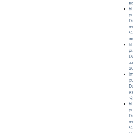
в
ht
p
D
а
%
в
ht
p
D
а
2
ht
p
D
а
%
ht
p
D
а
%