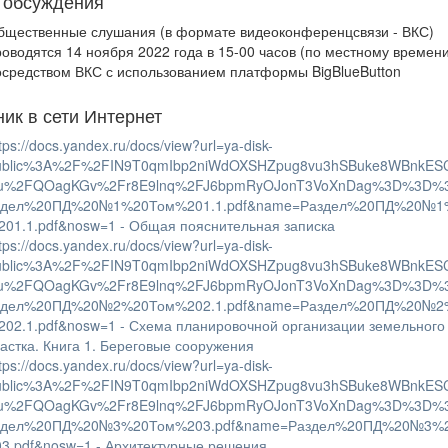
 обсуждения
бщественные слушания (в формате видеоконференцсвязи - ВКС)
роводятся 14 ноября 2022 года в 15-00 часов (по местному времен
осредством ВКС с использованием платформы BigBlueButton
ник в сети Интернет
tps://docs.yandex.ru/docs/view?url=ya-disk-
ublic%3A%2F%2FIN9T0qmIbp2niWdOXSHZpug8vu3hSBuke8WBnkES
u%2FQOagKGv%2Fr8E9lnq%2FJ6bpmRyOJonT3VoXnDag%3D%3D%
здел%20ПД%20№1%20Том%201.1.pdf&name=Раздел%20ПД%20№1
201.1.pdf&nosw=1 - Общая пояснительная записка
tps://docs.yandex.ru/docs/view?url=ya-disk-
ublic%3A%2F%2FIN9T0qmIbp2niWdOXSHZpug8vu3hSBuke8WBnkES
u%2FQOagKGv%2Fr8E9lnq%2FJ6bpmRyOJonT3VoXnDag%3D%3D%
здел%20ПД%20№2%20Том%202.1.pdf&name=Раздел%20ПД%20№2
202.1.pdf&nosw=1 - Схема планировочной организации земельного
частка. Книга 1. Береговые сооружения
tps://docs.yandex.ru/docs/view?url=ya-disk-
ublic%3A%2F%2FIN9T0qmIbp2niWdOXSHZpug8vu3hSBuke8WBnkES
u%2FQOagKGv%2Fr8E9lnq%2FJ6bpmRyOJonT3VoXnDag%3D%3D%
здел%20ПД%20№3%20Том%203.pdf&name=Раздел%20ПД%20№3%
03.pdf&nosw=1 - Архитектурные решения