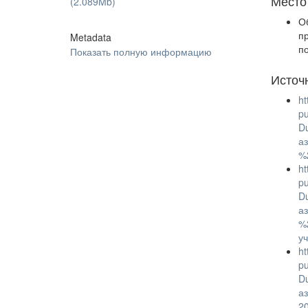
Место
(2.089Mb)
О
п
Metadata
п
Показать полную информацию
Источ
ht
p
D
а
%
ht
p
D
а
%
у
ht
p
D
а
2