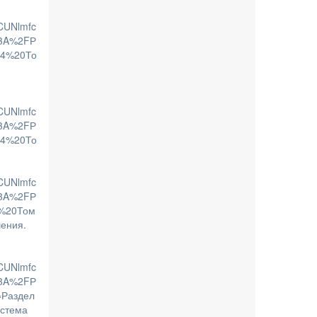
CUNlmfc
3A%2FР
№4%20То
CUNlmfc
3A%2FР
№4%20То
CUNlmfc
3A%2FР
%20Том
шения.
CUNlmfc
3A%2FР
Раздел
стема