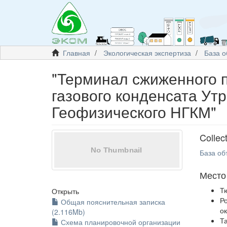
Главная
Экологическая экспертиза
База о
"Терминал сжиженного п
газового конденсата Ут
Геофизического НГКМ"
Collec
База об
Место
Т
Открыть
Р
Общая пояснительная записка
о
(2.116Mb)
Т
Схема планировочной организации