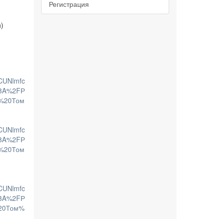
Регистрация
и)
CUNlmfc
3A%2FР
%20Том
CUNlmfc
3A%2FР
%20Том
CUNlmfc
3A%2FР
20Том%