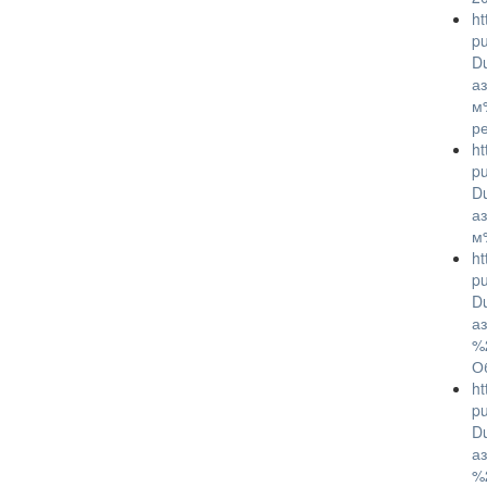
ht
p
D
а
м
р
ht
p
D
а
м
ht
p
D
а
%
О
ht
p
D
а
%