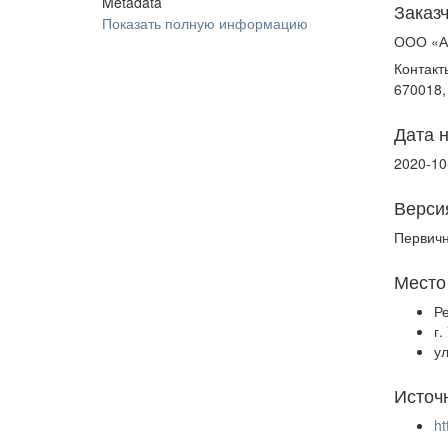
Metadata
Заказ
Показать полную информацию
ООО «А
Контакт
670018,
Дата 
2020-10
Верси
Первич
Место
Р
г.
у
Источ
ht