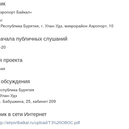
чик
эропорт Байкал»
ы:
 Республика Бурятия, г. Улан-Удэ, микрорайон Аэропорт, 10
начала публичных слушаний
-20
я проекта
ная
 обсуждения
еспублика Бурятия
 Улан-Удэ
л. Бабушкина, 25, кабинет 209
ник в сети Интернет
tp://airportbaikal.ru/upload/ТЗ%20ОВОС.pdf