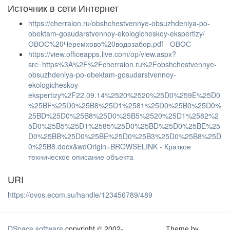
Источник в сети Интернет
https://cherraion.ru/obshchestvennye-obsuzhdeniya-po-
obektam-gosudarstvennoy-ekologicheskoy-ekspertizy/
ОВОС%20Черемхово%20водозабор.pdf - ОВОС
https://view.officeapps.live.com/op/view.aspx?
src=https%3A%2F%2Fcherraion.ru%2Fobshchestvennye-
obsuzhdeniya-po-obektam-gosudarstvennoy-
ekologicheskoy-
ekspertizy%2F22.09.14%2520%2520%25D0%259E%25D0
%25BF%25D0%25B8%25D1%2581%25D0%25B0%25D0%
25BD%25D0%25B8%25D0%25B5%2520%25D1%2582%2
5D0%25B5%25D1%2585%25D0%25BD%25D0%25BE%25
D0%25BB%25D0%25BE%25D0%25B3%25D0%25B8%25D
0%25B8.docx&wdOrigin=BROWSELINK - Краткое
техническое описание объекта
URI
https://ovos.ecom.su/handle/123456789/489
DSpace software
copyright © 2002-
Theme by