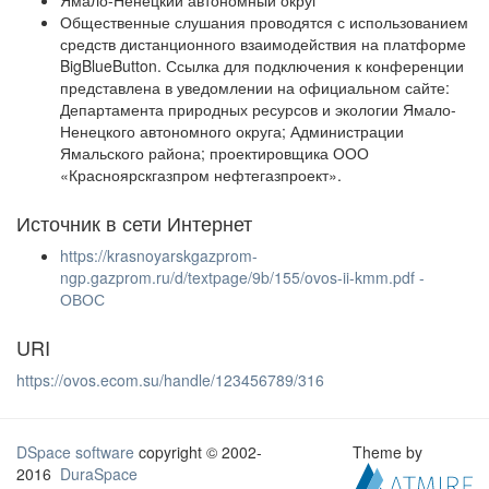
Ямало-Ненецкий автономный округ
Общественные слушания проводятся с использованием
средств дистанционного взаимодействия на платформе
BigBlueButton. Ссылка для подключения к конференции
представлена в уведомлении на официальном сайте:
Департамента природных ресурсов и экологии Ямало-
Ненецкого автономного округа; Администрации
Ямальского района; проектировщика ООО
«Красноярскгазпром нефтегазпроект».
Источник в сети Интернет
https://krasnoyarskgazprom-
ngp.gazprom.ru/d/textpage/9b/155/ovos-ii-kmm.pdf -
ОВОС
URI
https://ovos.ecom.su/handle/123456789/316
DSpace software
copyright © 2002-
Theme by
2016
DuraSpace