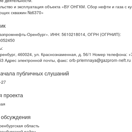
е деятельности:
льство и эксплуатация объекта «ВУ ОНГКМ. Сбор нефти и газа с ку
ющих скважин №6370»
чик
азпромнефть-Оренбург». ИНН: 5610218014, ОГРН (ОГРНИП):
8052450
ы:
ренбург, 460024, ул. Краснознаменная, д. 56/1 Номер телефона: +
53 Адрес электронной почты, факс: orb-priemnaya@gazprom-neft.ru
начала публичных слушаний
-27
я проекта
ная
 обсуждения
ренбургская область
ренбургский район