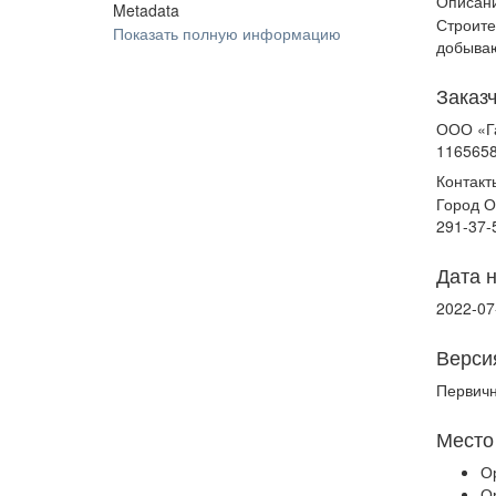
Описани
Metadata
Строите
Показать полную информацию
добыва
Заказ
ООО «Г
116565
Контакт
Город О
291-37-
Дата 
2022-07
Верси
Первич
Место
О
О