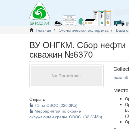
Главная
Экологическая экспертиза
База о
ВУ ОНГКМ. Сбор нефти 
скважин №6370
Collec
База об
Место
О
Открыть
О
ТЗ на ОВОС (220.3Kb)
В
Мероприятия по охране
(
окружающей среды. ОВОС. (32.36Mb)
О