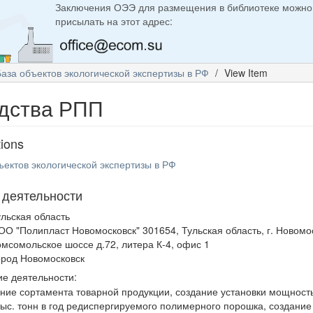
Заключения ОЭЭ для размещения в библиотеке можно
присылать на этот адрес:
База объектов экологической экспертизы в РФ
View Item
дства РПП
tions
ъектов экологической экспертизы в РФ
 деятельности
ульская область
ОО "Полипласт Новомосковск" 301654, Тульская область, г. Новомо
омсомольское шоссе д.72, литера К-4, офис 1
ород Новомосковск
е деятельности:
ние сортамента товарной продукции, создание установки мощност
тыс. тонн в год редиспергируемого полимерного порошка, создание