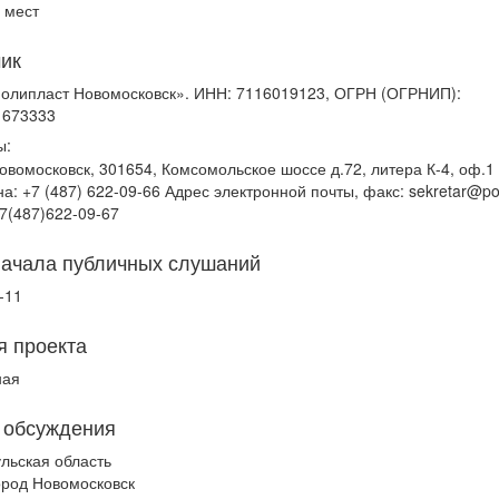
 мест
чик
олипласт Новомосковск». ИНН: 7116019123, ОГРН (ОГРНИП):
1673333
ы:
овомосковск, 301654, Комсомольское шоссе д.72, литера К-4, оф.
а: +7 (487) 622-09-66 Адрес электронной почты, факс: sekretar@pol
+7(487)622-09-67
начала публичных слушаний
-11
я проекта
ная
 обсуждения
ульская область
ород Новомосковск