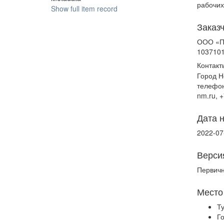
рабочих
Show full item record
Заказ
ООО «П
103710
Контакт
Город Н
телефон
nm.ru, 
Дата 
2022-07
Верси
Первич
Место
Т
Г