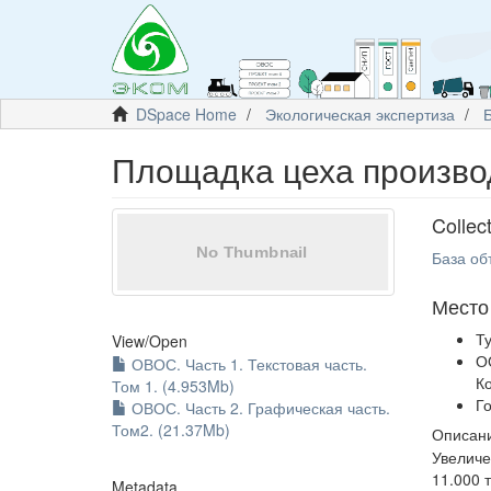
DSpace Home
Экологическая экспертиза
Площадка цеха произво
Collec
База об
Место
Т
View/
Open
О
ОВОС. Часть 1. Текстовая часть.
К
Том 1. (4.953Mb)
Г
ОВОС. Часть 2. Графическая часть.
Том2. (21.37Mb)
Описани
Увеличе
11.000 
Metadata