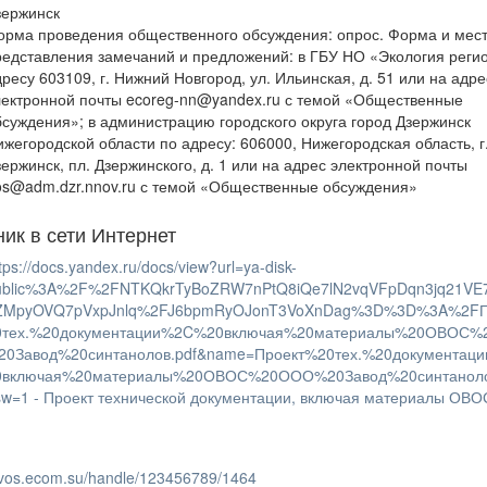
зержинск
орма проведения общественного обсуждения: опрос. Форма и мес
редставления замечаний и предложений: в ГБУ НО «Экология реги
дресу 603109, г. Нижний Новгород, ул. Ильинская, д. 51 или на адре
лектронной почты ecoreg-nn@yandex.ru с темой «Общественные
бсуждения»; в администрацию городского округа город Дзержинск
ижегородской области по адресу: 606000, Нижегородская область, г
зержинск, пл. Дзержинского, д. 1 или на адрес электронной почты
os@adm.dzr.nnov.ru с темой «Общественные обсуждения»
ник в сети Интернет
tps://docs.yandex.ru/docs/view?url=ya-disk-
ublic%3A%2F%2FNTKQkrTyBoZRW7nPtQ8iQe7lN2vqVFpDqn3jq21VE
ZMpyOVQ7pVxpJnlq%2FJ6bpmRyOJonT3VoXnDag%3D%3D%3A%2FП
0тех.%20документации%2C%20включая%20материалы%20ОВОС
20Завод%20синтанолов.pdf&name=Проект%20тех.%20документац
0включая%20материалы%20ОВОС%20ООО%20Завод%20синтаноло
sw=1 - Проект технической документации, включая материалы ОВО
/ovos.ecom.su/handle/123456789/1464