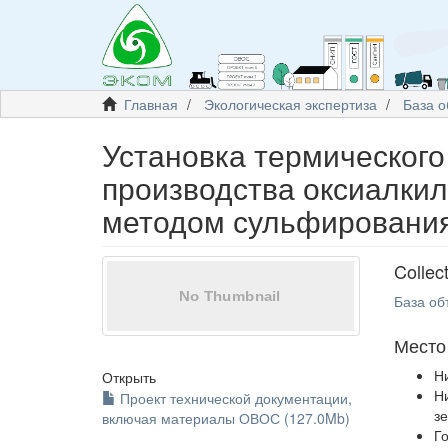
Главная
Экологическая экспертиза
База о
Установка термического
производства оксиалки
методом сульфировани
Collec
База об
Место
Н
Открыть
Н
Проект технической документации,
з
включая материалы ОВОС (127.0Mb)
Г