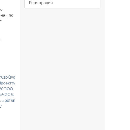
Регистрация
то
она» по
с
.
76zoQvq
роект%
%20ООО
ии%2C%
в.pdf&n
С