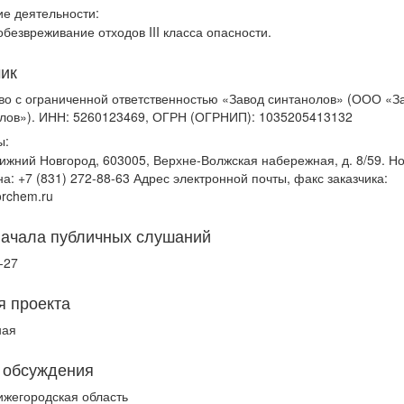
е деятельности:
обезвреживание отходов III класса опасности.
чик
о с ограниченной ответственностью «Завод синтанолов» (ООО «З
лов»). ИНН: 5260123469, ОГРН (ОГРНИП): 1035205413132
ы:
ижний Новгород, 603005, Верхне-Волжская набережная, д. 8/59. Н
а: +7 (831) 272-88-63 Адрес электронной почты, факс заказчика:
rchem.ru
начала публичных слушаний
-27
я проекта
ная
 обсуждения
ижегородская область