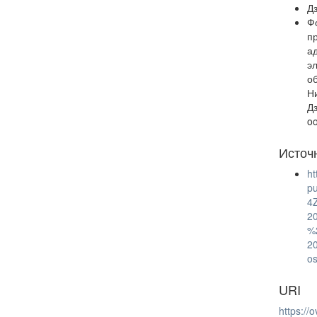
Д
Ф
п
а
э
о
Н
Д
o
Источ
ht
p
4
2
%
2
o
URI
https:/