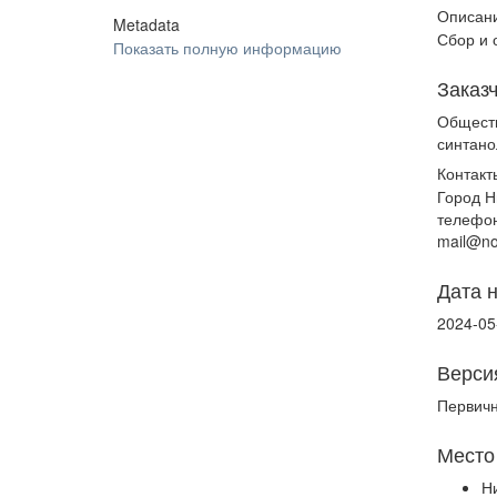
Описани
Metadata
Сбор и 
Показать полную информацию
Заказ
Обществ
синтано
Контакт
Город Н
телефон
mail@no
Дата 
2024-05
Верси
Первич
Место
Н