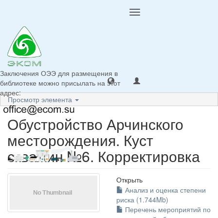
Toggle
navigation
Заключения ОЭЭ для размещения в
библиотеке можно присылать на этот
адрес:
Просмотр элемента
Обустройство Арчинского
месторождения. Куст
скважин №6. Корректировка
Открыть
Анализ и оценка степени
риска (1.744Mb)
Перечень мероприятий по