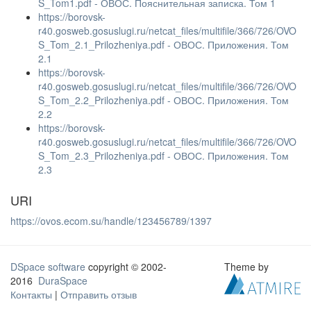
S_Tom1.pdf - ОВОС. Пояснительная записка. Том 1
https://borovsk-
r40.gosweb.gosuslugi.ru/netcat_files/multifile/366/726/OVO
S_Tom_2.1_Prilozheniya.pdf - ОВОС. Приложения. Том
2.1
https://borovsk-
r40.gosweb.gosuslugi.ru/netcat_files/multifile/366/726/OVO
S_Tom_2.2_Prilozheniya.pdf - ОВОС. Приложения. Том
2.2
https://borovsk-
r40.gosweb.gosuslugi.ru/netcat_files/multifile/366/726/OVO
S_Tom_2.3_Prilozheniya.pdf - ОВОС. Приложения. Том
2.3
URI
https://ovos.ecom.su/handle/123456789/1397
DSpace software
copyright © 2002-
Theme by
2016
DuraSpace
Контакты
|
Отправить отзыв