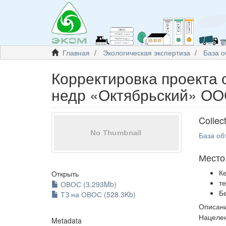
Главная
Экологическая экспертиза
База о
Корректировка проекта о
недр «Октябрьский» ОО
Collec
База об
Место
К
Открыть
т
ОВОС (3.293Mb)
Б
ТЗ на ОВОС (528.3Kb)
Описани
Нацелен
Metadata