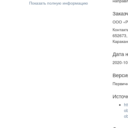
направл
Показать полную информацию
Заказ
ООО «Р
Контакт
652673,
Карака
Дата 
2020-10
Верси
Первич
Источ
h
o
o