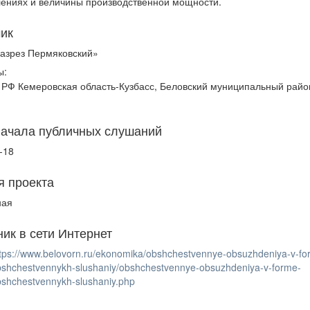
ениях и величины производственной мощности.
чик
азрез Пермяковский»
ы:
 РФ Кемеровская область-Кузбасс, Беловский муниципальный район
н
начала публичных слушаний
-18
я проекта
ная
ник в сети Интернет
ttps://www.belovorn.ru/ekonomika/obshchestvennye-obsuzhdeniya-v-fo
bshchestvennykh-slushaniy/obshchestvennye-obsuzhdeniya-v-forme-
bshchestvennykh-slushaniy.php