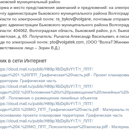
ыковский муниципальный район
орма и место представления замечаний и предложений: на электр
очту администрации Быковского муниципального района Волгоград
бласти по электронной почте: ra_bykov@volgane, почтовым отправ
дрес администрации Быковского муниципального района Волгоград
бласти: 404062, Волгоградская область, Быковский район, р.п. Быков
оветская, д. 65. Получатель: Рычагов Александр Васильевич, в пис
иде по электронной почте: pto@volgatek.com, (ООО "ВолгаТЭКинжи
тветственное лицо – Зорин В.Д.)
ник в сети Интернет
tps://cloud.mail.ru/public/H89p/XbDqXvY1T/1_ППТ/
аздел%201.%20ППТ_Графическая%20часть.pdf - Проект планировк
ерритории. Графическая часть
tps://cloud.mail.ru/public/H89p/XbDqXvY1T/1_ППТ/
аздел%202.%20Положение%20о%20размещении%20линейных%20
.pdf - Положение о размещении линейных объектов
tps://cloud.mail.ru/public/H89p/XbDqXvY1T/1_ППТ/
аздел%203.%20МО_ППТ_Графическая%20часть.pdf - Материалы п
боснованию проекта планировки территории. Графическая часть
tps://cloud.mail.ru/public/H89p/XbDqXvY1T/1_ППТ/
аздел%204.%20МО_ППТ_Пояснительная%20записка.pdf - Материа