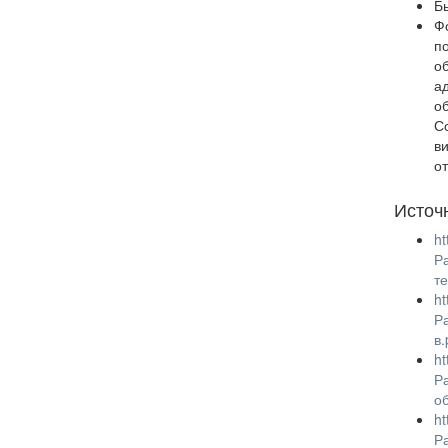
Б
Ф
п
о
а
о
С
в
о
Источ
ht
Р
т
ht
Р
в
ht
Р
о
ht
Р