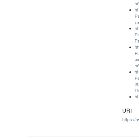
о
h
Р
т
h
Р
Р
h
Р
ч
о
h
Р
2
П
h
URI
https:/