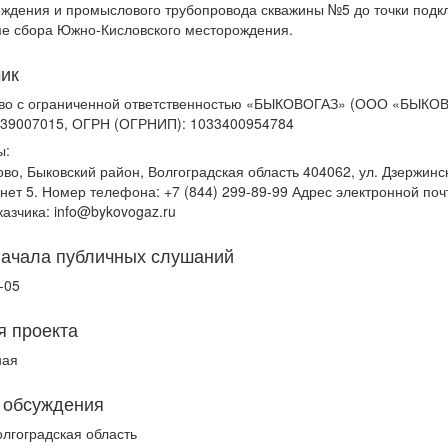
ждения и промыслового трубопровода скважины №5 до точки под
ме сбора Южно-Кисловского месторождения.
чик
во с ограниченной ответственностью «БЫКОВОГАЗ» (ООО «БЫКОВ
439007015, ОГРН (ОГРНИП): 1033400954784
ы:
ово, Быковский район, Волгоградская область 404062, ул. Дзержинск
инет 5. Номер телефона: +7 (844) 299-89-99 Адрес электронной поч
казчика: info@bykovogaz.ru
начала публичных слушаний
-05
я проекта
ная
 обсуждения
олгоградская область