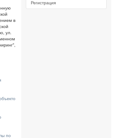
Регистрация
онную
ской
лением в
ской
о, ул.
ьменном
ниринг",
и
объекто
о
лы по