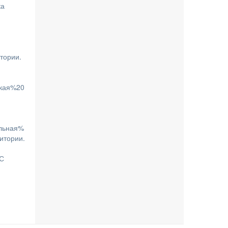
ка
тории.
кая%20
льная%
итории.
ОС