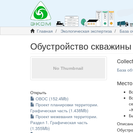
Главная
Экологическая экспертиза
База о
Обустройство скважины
Collec
База об
Место
В
Открыть
В
ОВОС (152.4Mb)
с
Проект планировки территории.
«
Графическая часть (1.438Mb)
Б
Проект межевания территории.
Раздел 1. Графическая часть
Описани
(1.355Mb)
Обустро