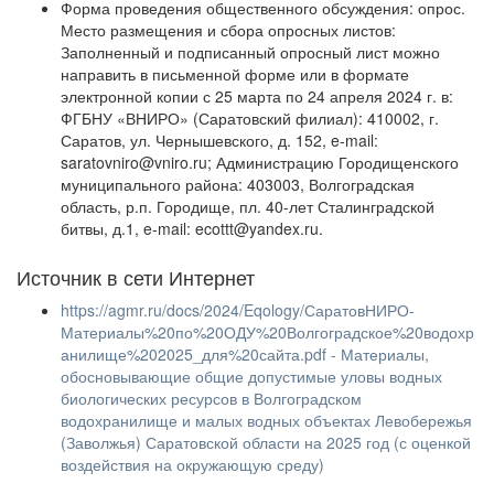
Форма проведения общественного обсуждения: опрос.
Место размещения и сбора опросных листов:
Заполненный и подписанный опросный лист можно
направить в письменной форме или в формате
электронной копии с 25 марта по 24 апреля 2024 г. в:
ФГБНУ «ВНИРО» (Саратовский филиал): 410002, г.
Саратов, ул. Чернышевского, д. 152, e-mail:
saratovniro@vniro.ru; Администрацию Городищенского
муниципального района: 403003, Волгоградская
область, р.п. Городище, пл. 40-лет Сталинградской
битвы, д.1, e-mail: ecottt@yandex.ru.
Источник в сети Интернет
https://agmr.ru/docs/2024/Eqology/СаратовНИРО-
Материалы%20по%20ОДУ%20Волгоградское%20водохр
анилище%202025_для%20сайта.pdf - Материалы,
обосновывающие общие допустимые уловы водных
биологических ресурсов в Волгоградском
водохранилище и малых водных объектах Левобережья
(Заволжья) Саратовской области на 2025 год (с оценкой
воздействия на окружающую среду)