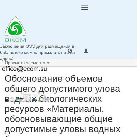
Toggle
navigation
Заключения ОЭЭ для размещения в
библиотеке можно присылать на этот
адрес:
Просмотр элемента
Обоснование объемов
общего допустимого улова
водных биологических
ресурсов «Материалы,
обосновывающие общие
допустимые уловы водных