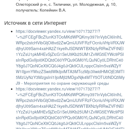
Олюторский р-н, с. Тиличики, ул. Молодежная, д. 10,
получатель: Копейкин В.А.
Источник в сети Интернет
https://docviewer.yandex.ru/view/107173277/?
*=%2FCEgFBcZfunK3TOoMKdWPQKmy397InVybCI6InlhL
WRpc2stcHVibGljOi8vd2ZwQmlJUlVFRzFOcnluVHpVRXJW
djhyU09Sam4xaHA2Z1kyelhJSDNtWTBXNzlyRlRwZVFtNEl
1YzZsU1pkMHEvSjZicG1SeU9Kb25UM1ZvWG5EYWc9PSI
sInRpdGxlIjoi0KDQtdC60YPQu9GM0YLQuNCy0LDRhtC40
Y8g0J7QoNCeX9CQ0J4g0JrQk9CULnppcCIsIm5vaWZyY
W1lIjpmYWxzZSwidWlkIjoiMTA3MTczMjc3IiwidHMiOjE3MTI
5MzUyNzY3MzgsInl1IjoiMjI2MDgxNjk4MTY5OTU0NDQ5My
J9 - Мероприятия по охране окружающей среды
https://docviewer.yandex.ru/view/107173277/?
*=%2FCEgFBcZfunK3TOoMKdWPQKmy397InVybCI6InlhL
WRpc2stcHVibGljOi8vd2ZwQmlJUlVFRzFOcnluVHpVRXJW
djhyU09Sam4xaHA2Z1kyelhJSDNtWTBXNzlyRlRwZVFtNEl
1YzZsU1pkMHEvSjZicG1SeU9Kb25UM1ZvWG5EYWc9PSI
sInRpdGxlIjoi0KDQtdC60YPQu9GM0YLQuNCy0LDRhtC40
Y8g0J7QoNCeX9CQ0J4g0JrQk9CULnppcCIsIm5vaWZyY