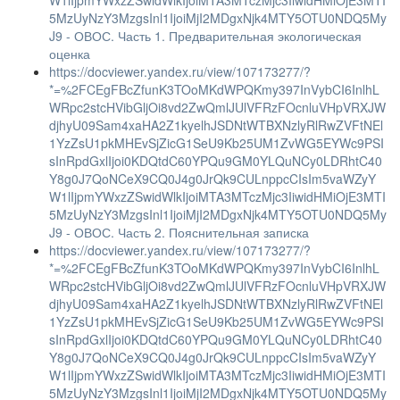
W1lIjpmYWxzZSwidWlkIjoiMTA3MTczMjc3IiwidHMiOjE3MTI
5MzUyNzY3MzgsInl1IjoiMjI2MDgxNjk4MTY5OTU0NDQ5My
J9 - ОВОС. Часть 1. Предварительная экологическая
оценка
https://docviewer.yandex.ru/view/107173277/?
*=%2FCEgFBcZfunK3TOoMKdWPQKmy397InVybCI6InlhL
WRpc2stcHVibGljOi8vd2ZwQmlJUlVFRzFOcnluVHpVRXJW
djhyU09Sam4xaHA2Z1kyelhJSDNtWTBXNzlyRlRwZVFtNEl
1YzZsU1pkMHEvSjZicG1SeU9Kb25UM1ZvWG5EYWc9PSI
sInRpdGxlIjoi0KDQtdC60YPQu9GM0YLQuNCy0LDRhtC40
Y8g0J7QoNCeX9CQ0J4g0JrQk9CULnppcCIsIm5vaWZyY
W1lIjpmYWxzZSwidWlkIjoiMTA3MTczMjc3IiwidHMiOjE3MTI
5MzUyNzY3MzgsInl1IjoiMjI2MDgxNjk4MTY5OTU0NDQ5My
J9 - ОВОС. Часть 2. Пояснительная записка
https://docviewer.yandex.ru/view/107173277/?
*=%2FCEgFBcZfunK3TOoMKdWPQKmy397InVybCI6InlhL
WRpc2stcHVibGljOi8vd2ZwQmlJUlVFRzFOcnluVHpVRXJW
djhyU09Sam4xaHA2Z1kyelhJSDNtWTBXNzlyRlRwZVFtNEl
1YzZsU1pkMHEvSjZicG1SeU9Kb25UM1ZvWG5EYWc9PSI
sInRpdGxlIjoi0KDQtdC60YPQu9GM0YLQuNCy0LDRhtC40
Y8g0J7QoNCeX9CQ0J4g0JrQk9CULnppcCIsIm5vaWZyY
W1lIjpmYWxzZSwidWlkIjoiMTA3MTczMjc3IiwidHMiOjE3MTI
5MzUyNzY3MzgsInl1IjoiMjI2MDgxNjk4MTY5OTU0NDQ5My