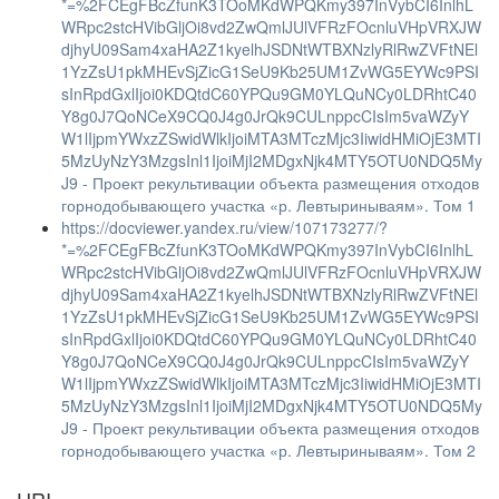
*=%2FCEgFBcZfunK3TOoMKdWPQKmy397InVybCI6InlhL
WRpc2stcHVibGljOi8vd2ZwQmlJUlVFRzFOcnluVHpVRXJW
djhyU09Sam4xaHA2Z1kyelhJSDNtWTBXNzlyRlRwZVFtNEl
1YzZsU1pkMHEvSjZicG1SeU9Kb25UM1ZvWG5EYWc9PSI
sInRpdGxlIjoi0KDQtdC60YPQu9GM0YLQuNCy0LDRhtC40
Y8g0J7QoNCeX9CQ0J4g0JrQk9CULnppcCIsIm5vaWZyY
W1lIjpmYWxzZSwidWlkIjoiMTA3MTczMjc3IiwidHMiOjE3MTI
5MzUyNzY3MzgsInl1IjoiMjI2MDgxNjk4MTY5OTU0NDQ5My
J9 - Проект рекультивации объекта размещения отходов
горнодобывающего участка «р. Левтыринываям». Том 1
https://docviewer.yandex.ru/view/107173277/?
*=%2FCEgFBcZfunK3TOoMKdWPQKmy397InVybCI6InlhL
WRpc2stcHVibGljOi8vd2ZwQmlJUlVFRzFOcnluVHpVRXJW
djhyU09Sam4xaHA2Z1kyelhJSDNtWTBXNzlyRlRwZVFtNEl
1YzZsU1pkMHEvSjZicG1SeU9Kb25UM1ZvWG5EYWc9PSI
sInRpdGxlIjoi0KDQtdC60YPQu9GM0YLQuNCy0LDRhtC40
Y8g0J7QoNCeX9CQ0J4g0JrQk9CULnppcCIsIm5vaWZyY
W1lIjpmYWxzZSwidWlkIjoiMTA3MTczMjc3IiwidHMiOjE3MTI
5MzUyNzY3MzgsInl1IjoiMjI2MDgxNjk4MTY5OTU0NDQ5My
J9 - Проект рекультивации объекта размещения отходов
горнодобывающего участка «р. Левтыринываям». Том 2