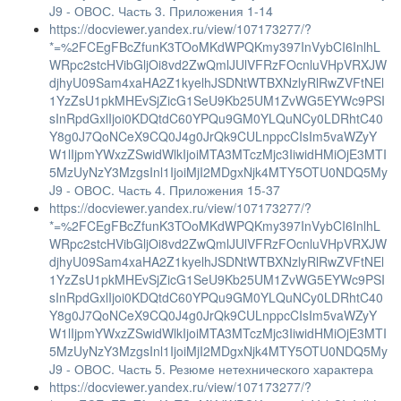
J9 - ОВОС. Часть 3. Приложения 1-14
https://docviewer.yandex.ru/view/107173277/?
*=%2FCEgFBcZfunK3TOoMKdWPQKmy397InVybCI6InlhL
WRpc2stcHVibGljOi8vd2ZwQmlJUlVFRzFOcnluVHpVRXJW
djhyU09Sam4xaHA2Z1kyelhJSDNtWTBXNzlyRlRwZVFtNEl
1YzZsU1pkMHEvSjZicG1SeU9Kb25UM1ZvWG5EYWc9PSI
sInRpdGxlIjoi0KDQtdC60YPQu9GM0YLQuNCy0LDRhtC40
Y8g0J7QoNCeX9CQ0J4g0JrQk9CULnppcCIsIm5vaWZyY
W1lIjpmYWxzZSwidWlkIjoiMTA3MTczMjc3IiwidHMiOjE3MTI
5MzUyNzY3MzgsInl1IjoiMjI2MDgxNjk4MTY5OTU0NDQ5My
J9 - ОВОС. Часть 4. Приложения 15-37
https://docviewer.yandex.ru/view/107173277/?
*=%2FCEgFBcZfunK3TOoMKdWPQKmy397InVybCI6InlhL
WRpc2stcHVibGljOi8vd2ZwQmlJUlVFRzFOcnluVHpVRXJW
djhyU09Sam4xaHA2Z1kyelhJSDNtWTBXNzlyRlRwZVFtNEl
1YzZsU1pkMHEvSjZicG1SeU9Kb25UM1ZvWG5EYWc9PSI
sInRpdGxlIjoi0KDQtdC60YPQu9GM0YLQuNCy0LDRhtC40
Y8g0J7QoNCeX9CQ0J4g0JrQk9CULnppcCIsIm5vaWZyY
W1lIjpmYWxzZSwidWlkIjoiMTA3MTczMjc3IiwidHMiOjE3MTI
5MzUyNzY3MzgsInl1IjoiMjI2MDgxNjk4MTY5OTU0NDQ5My
J9 - ОВОС. Часть 5. Резюме нетехнического характера
https://docviewer.yandex.ru/view/107173277/?