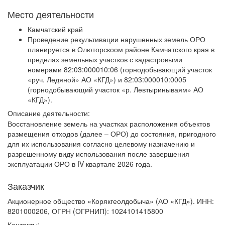
Место деятельности
Камчатский край
Проведение рекультивации нарушенных земель ОРО
планируется в Олюторскоом районе Камчатского края в
пределах земельных участков с кадастровыми
номерами 82:03:000010:06 (горнодобывающий участок
«руч. Ледяной» АО «КГД») и 82:03:000010:0005
(горнодобывающий участок «р. Левтыринываям» АО
«КГД»).
Описание деятельности:
Восстановление земель на участках расположения объектов
размещения отходов (далее – ОРО) до состояния, пригодного
для их использования согласно целевому назначению и
разрешенному виду использования после завершения
эксплуатации ОРО в IV квартале 2026 года.
Заказчик
Акционерное общество «Корякгеолдобыча» (АО «КГД»). ИНН:
8201000206, ОГРН (ОГРНИП): 1024101415800
Контакты: