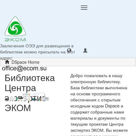
Toggle
navigation
Заключения ОЭЭ для размещения в
библиотеке можно присылать на этот
адрес:
DSpace Home
Библиотека
Добро пожаловать в нашу
электронную библиотеку.
Центра
База библиотеки выполнена
на основе программного
экспертиз
обеспечения с открытым
ЭКОМ
исходным кодом Dspace и
содержит собранные нами
материалы и документы по
текущим проектам Центра
экспертиз ЭКОМ. Вы можете