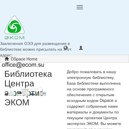
Toggle
navigation
Заключения ОЭЭ для размещения в
библиотеке можно присылать на этот
адрес:
DSpace Home
Библиотека
Добро пожаловать в нашу
электронную библиотеку.
Центра
База библиотеки выполнена
на основе программного
экспертиз
обеспечения с открытым
ЭКОМ
исходным кодом Dspace и
содержит собранные нами
материалы и документы по
текущим проектам Центра
экспертиз ЭКОМ. Вы можете